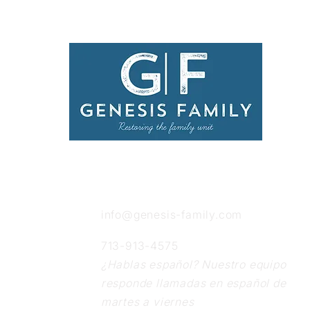
Get in Touch
info@genesis-family.com
713-913-4575
¿Hablas español? Nuestro equipo
responde llamadas en español de
martes a viernes