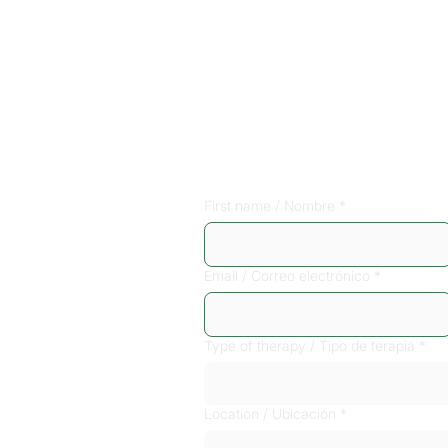
Sign up for a 
consultation
First name / Nombre
*
Email / Correo electrónico
*
Type of therapy / Tipo de terapia
*
Location / Ubicación
*