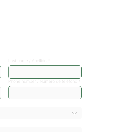
free phone 
Last name / Apellido
*
Phone number / Número de teléfono
*